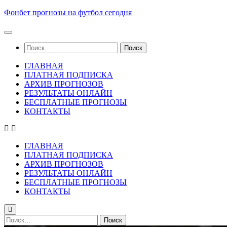
Skip
Фонбет прогнозы на футбол сегодня
to
content
Найти:
ГЛАВНАЯ
ПЛАТНАЯ ПОДПИСКА
АРХИВ ПРОГНОЗОВ
РЕЗУЛЬТАТЫ ОНЛАЙН
БЕСПЛАТНЫЕ ПРОГНОЗЫ
КОНТАКТЫ
ГЛАВНАЯ
ПЛАТНАЯ ПОДПИСКА
АРХИВ ПРОГНОЗОВ
РЕЗУЛЬТАТЫ ОНЛАЙН
БЕСПЛАТНЫЕ ПРОГНОЗЫ
КОНТАКТЫ
Найти: