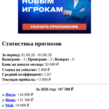
Статистика прогнозов
За период:
01.08.26 - 05.08.26
Выиграно
- 3 |
Проиграно
- 2 |
Возврат
- 0
Банк на начало месяца:
50 000 ₽
Ставка на событие:
5 000 ₽
Средний коэффициент:
1,83
Текущая прибыль:
+3 000 ₽
За 2026 год
: +87 500 ₽
Июль
: +24 000 ₽
Июнь
: +51 500 ₽
Май
: +8 000 ₽