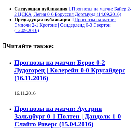
Следующая публикация
Прогнозы на матчи: Байер 2-
2 ЦСКА| Легия 0-6 Боруссия Дортмунд (14.09.2016)
Предыдущая публикация
Прогнозы на матчи:
Эмполи 2-1 Кротоне | Сандерленд 0-3 Эвертон
(12.09.2016)
Читайте также:
Прогнозы на матчи: Берое 0-2
Лудогорец | Колерейн 0-0 Крусайдерс
(16.11.2016)
16.11.2016
Прогнозы на матчи: Аустрия
Зальцбург 0-1 Полтен | Дандолк 1-0
Слайго Роверс (15.04.2016)