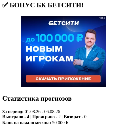
✅ БОНУС БК БЕТСИТИ!
Статистика прогнозов
За период:
01.08.26 - 06.08.26
Выиграно
- 4 |
Проиграно
- 2 |
Возврат
- 0
Банк на начало месяца:
50 000 ₽