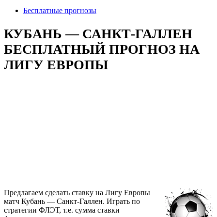
Бесплатные прогнозы
КУБАНЬ — САНКТ-ГАЛЛЕН
БЕСПЛАТНЫЙ ПРОГНОЗ НА
ЛИГУ ЕВРОПЫ
Предлагаем сделать ставку на Лигу Европы
матч Кубань — Санкт-Галлен. Играть по
стратегии ФЛЭТ, т.е. сумма ставки