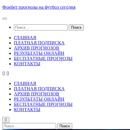
Skip
Фонбет прогнозы на футбол сегодня
to
content
Найти:
ГЛАВНАЯ
ПЛАТНАЯ ПОДПИСКА
АРХИВ ПРОГНОЗОВ
РЕЗУЛЬТАТЫ ОНЛАЙН
БЕСПЛАТНЫЕ ПРОГНОЗЫ
КОНТАКТЫ
ГЛАВНАЯ
ПЛАТНАЯ ПОДПИСКА
АРХИВ ПРОГНОЗОВ
РЕЗУЛЬТАТЫ ОНЛАЙН
БЕСПЛАТНЫЕ ПРОГНОЗЫ
КОНТАКТЫ
Найти: