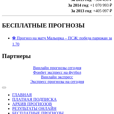
За 2014 год
: +1 070 993 ₽
За 2013 год
: +405 097 ₽
БЕСПЛАТНЫЕ ПРОГНОЗЫ
⚽ Прогноз на матч Мальорка – ПСЖ: победа парижан за
1.70
Партнеры
Винлайн прогнозы сегодня
Фонбет экспресс на футбол
Винлайн экспресс
Экспресс прогнозы на сегодня
ГЛАВНАЯ
ПЛАТНАЯ ПОДПИСКА
АРХИВ ПРОГНОЗОВ
РЕЗУЛЬТАТЫ ОНЛАЙН
БЕСПЛАТНЫЕ ПРОГНОЗЫ