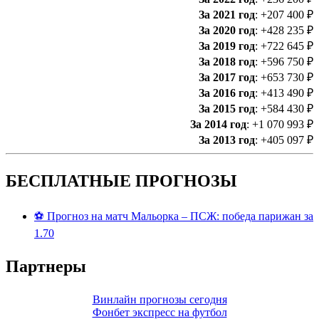
За 2021 год
: +207 400 ₽
За 2020 год
: +428 235 ₽
За 2019 год
: +722 645 ₽
За 2018 год
: +596 750 ₽
За 2017 год
: +653 730 ₽
За 2016 год
: +413 490 ₽
За 2015 год
: +584 430 ₽
За 2014 год
: +1 070 993 ₽
За 2013 год
: +405 097 ₽
БЕСПЛАТНЫЕ ПРОГНОЗЫ
⚽ Прогноз на матч Мальорка – ПСЖ: победа парижан за
1.70
Партнеры
Винлайн прогнозы сегодня
Фонбет экспресс на футбол