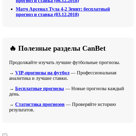
прогноз и ставка (06.12.2018)
Матч Арсенал Тула 4-2 Зенит: бесплатный
прогноз и ставка (03.12.2018)
🔥 Полезные разделы CanBet
Продолжайте изучать лучшие футбольные прогнозы.
→
VIP-прогнозы на футбол
— Профессиональная
аналитика и лучшие ставки.
→
Бесплатные прогнозы
— Новые прогнозы каждый
день.
→
Статистика прогнозов
— Проверяйте историю
результатов.