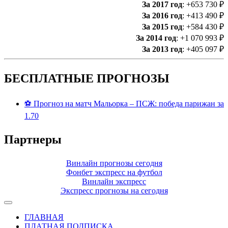
За 2017 год
: +653 730 ₽
За 2016 год
: +413 490 ₽
За 2015 год
: +584 430 ₽
За 2014 год
: +1 070 993 ₽
За 2013 год
: +405 097 ₽
БЕСПЛАТНЫЕ ПРОГНОЗЫ
⚽ Прогноз на матч Мальорка – ПСЖ: победа парижан за
1.70
Партнеры
Винлайн прогнозы сегодня
Фонбет экспресс на футбол
Винлайн экспресс
Экспресс прогнозы на сегодня
ГЛАВНАЯ
ПЛАТНАЯ ПОДПИСКА