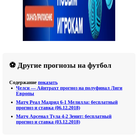
⚽ Другие прогнозы на футбол
Содержание
показать
Челси — Айнтрахт прогноз на полуфинал Лиги
Европы
Матч Реал Мадрид 6-1 Мелилла: бесплатный
прогноз и ставка (06.12.2018)
Матч Арсенал Тула 4-2 Зенит: бесплатный
прогноз и ставка (03.12.2018)