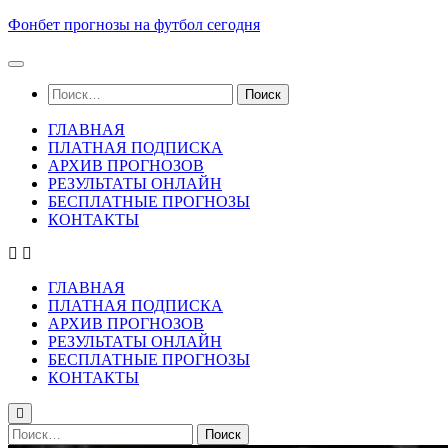
Skip
Фонбет прогнозы на футбол сегодня
to
content
Найти:
ГЛАВНАЯ
ПЛАТНАЯ ПОДПИСКА
АРХИВ ПРОГНОЗОВ
РЕЗУЛЬТАТЫ ОНЛАЙН
БЕСПЛАТНЫЕ ПРОГНОЗЫ
КОНТАКТЫ
ГЛАВНАЯ
ПЛАТНАЯ ПОДПИСКА
АРХИВ ПРОГНОЗОВ
РЕЗУЛЬТАТЫ ОНЛАЙН
БЕСПЛАТНЫЕ ПРОГНОЗЫ
КОНТАКТЫ
Найти: