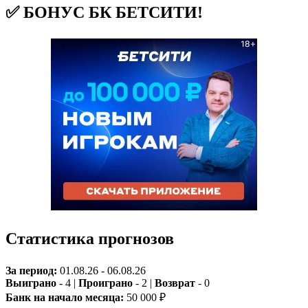
✅ БОНУС БК БЕТСИТИ!
Статистика прогнозов
За период:
01.08.26 - 06.08.26
Выиграно
- 4 |
Проиграно
- 2 |
Возврат
- 0
Банк на начало месяца:
50 000 ₽