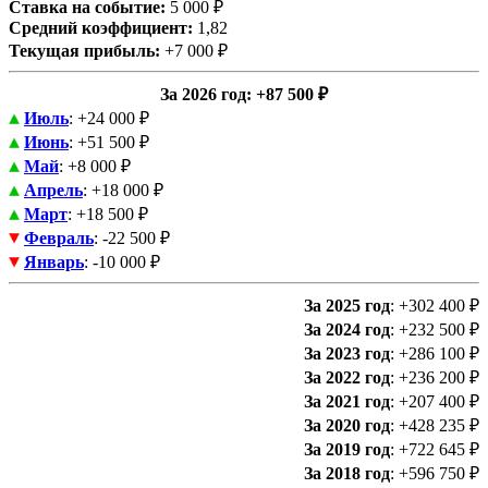
Ставка на событие:
5 000 ₽
Средний коэффициент:
1,82
Текущая прибыль:
+7 000 ₽
За 2026 год
: +87 500 ₽
Июль
: +24 000 ₽
Июнь
: +51 500 ₽
Май
: +8 000 ₽
Апрель
: +18 000 ₽
Март
: +18 500 ₽
Февраль
: -22 500 ₽
Январь
: -10 000 ₽
За 2025 год
: +302 400 ₽
За 2024 год
: +232 500 ₽
За 2023 год
: +286 100 ₽
За 2022 год
: +236 200 ₽
За 2021 год
: +207 400 ₽
За 2020 год
: +428 235 ₽
За 2019 год
: +722 645 ₽
За 2018 год
: +596 750 ₽