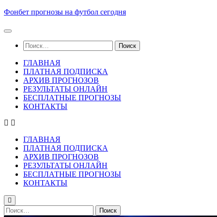
Skip
Фонбет прогнозы на футбол сегодня
to
content
Найти:
ГЛАВНАЯ
ПЛАТНАЯ ПОДПИСКА
АРХИВ ПРОГНОЗОВ
РЕЗУЛЬТАТЫ ОНЛАЙН
БЕСПЛАТНЫЕ ПРОГНОЗЫ
КОНТАКТЫ
ГЛАВНАЯ
ПЛАТНАЯ ПОДПИСКА
АРХИВ ПРОГНОЗОВ
РЕЗУЛЬТАТЫ ОНЛАЙН
БЕСПЛАТНЫЕ ПРОГНОЗЫ
КОНТАКТЫ
Найти: