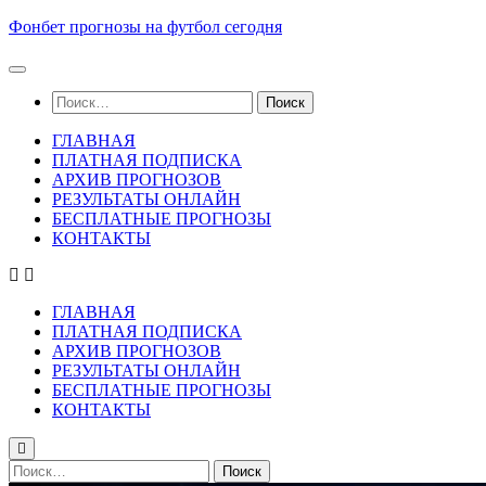
Skip
Фонбет прогнозы на футбол сегодня
to
content
Найти:
ГЛАВНАЯ
ПЛАТНАЯ ПОДПИСКА
АРХИВ ПРОГНОЗОВ
РЕЗУЛЬТАТЫ ОНЛАЙН
БЕСПЛАТНЫЕ ПРОГНОЗЫ
КОНТАКТЫ
ГЛАВНАЯ
ПЛАТНАЯ ПОДПИСКА
АРХИВ ПРОГНОЗОВ
РЕЗУЛЬТАТЫ ОНЛАЙН
БЕСПЛАТНЫЕ ПРОГНОЗЫ
КОНТАКТЫ
Найти: