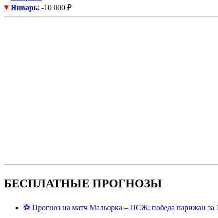
Январь
: -10 000 ₽
БЕСПЛАТНЫЕ ПРОГНОЗЫ
⚽ Прогноз на матч Мальорка – ПСЖ: победа парижан за 