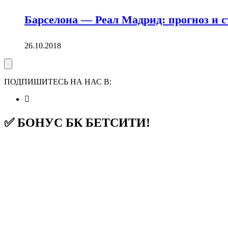
Барселона — Реал Мадрид: прогноз и с
26.10.2018
ПОДПИШИТЕСЬ НА НАС В:
✅ БОНУС БК БЕТСИТИ!