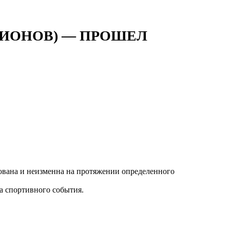
ПИОНОВ) — ПРОШЕЛ
рована и неизменна на протяжении определенного
ла спортивного события.