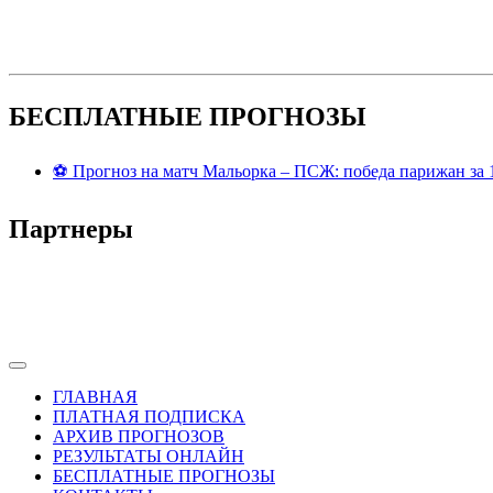
БЕСПЛАТНЫЕ ПРОГНОЗЫ
⚽ Прогноз на матч Мальорка – ПСЖ: победа парижан за 
Партнеры
ГЛАВНАЯ
ПЛАТНАЯ ПОДПИСКА
АРХИВ ПРОГНОЗОВ
РЕЗУЛЬТАТЫ ОНЛАЙН
БЕСПЛАТНЫЕ ПРОГНОЗЫ