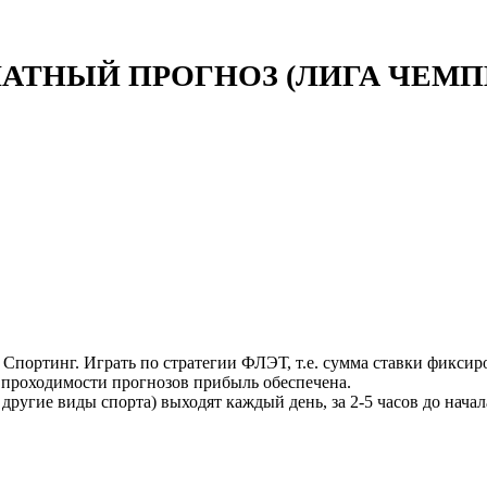
АТНЫЙ ПРОГНОЗ (ЛИГА ЧЕМ
Спортинг. Играть по стратегии ФЛЭТ, т.е. сумма ставки фикси
 проходимости прогнозов прибыль обеспечена.
ругие виды спорта) выходят каждый день, за 2-5 часов до нача