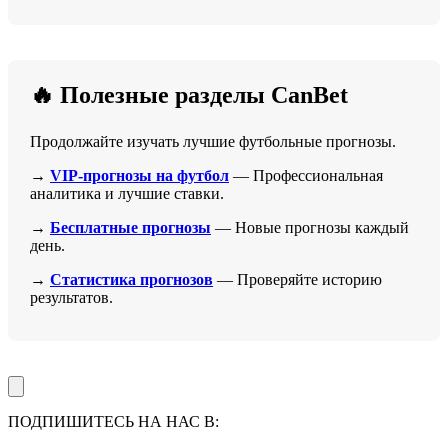
🔥 Полезные разделы CanBet
Продолжайте изучать лучшие футбольные прогнозы.
→
VIP-прогнозы на футбол
— Профессиональная
аналитика и лучшие ставки.
→
Бесплатные прогнозы
— Новые прогнозы каждый
день.
→
Статистика прогнозов
— Проверяйте историю
результатов.
ПОДПИШИТЕСЬ НА НАС В: