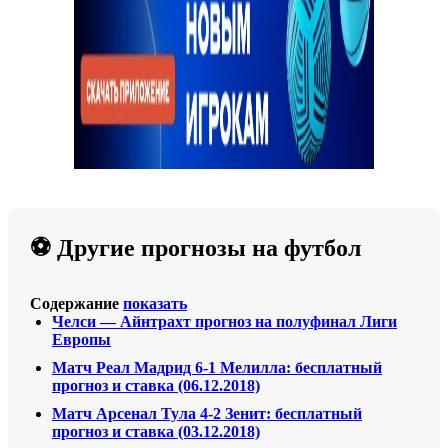
⚽ Другие прогнозы на футбол
Содержание
показать
Челси — Айнтрахт прогноз на полуфинал Лиги
Европы
Матч Реал Мадрид 6-1 Мелилла: бесплатный
прогноз и ставка (06.12.2018)
Матч Арсенал Тула 4-2 Зенит: бесплатный
прогноз и ставка (03.12.2018)