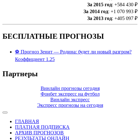
За 2015 год
: +584 430 ₽
За 2014 год
: +1 070 993 ₽
За 2013 год
: +405 097 ₽
БЕСПЛАТНЫЕ ПРОГНОЗЫ
⚽ Прогноз Зенит — Родина: будет ли новый разгром?
Коэффициент 1.25
Партнеры
Винлайн прогнозы сегодня
Фонбет экспресс на футбол
Винлайн экспресс
Экспресс прогнозы на сегодня
ГЛАВНАЯ
ПЛАТНАЯ ПОДПИСКА
АРХИВ ПРОГНОЗОВ
РЕЗУЛЬТАТЫ ОНЛАЙН