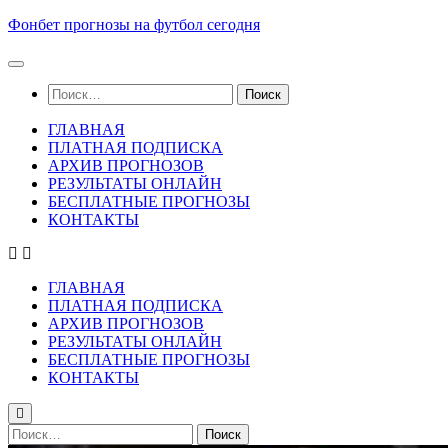
Skip
Фонбет прогнозы на футбол сегодня
to
content
Найти:
ГЛАВНАЯ
ПЛАТНАЯ ПОДПИСКА
АРХИВ ПРОГНОЗОВ
РЕЗУЛЬТАТЫ ОНЛАЙН
БЕСПЛАТНЫЕ ПРОГНОЗЫ
КОНТАКТЫ
ГЛАВНАЯ
ПЛАТНАЯ ПОДПИСКА
АРХИВ ПРОГНОЗОВ
РЕЗУЛЬТАТЫ ОНЛАЙН
БЕСПЛАТНЫЕ ПРОГНОЗЫ
КОНТАКТЫ
Найти: