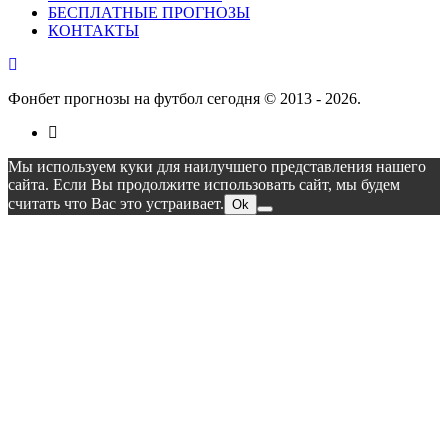
БЕСПЛАТНЫЕ ПРОГНОЗЫ
КОНТАКТЫ
Фонбет прогнозы на футбол сегодня © 2013 - 2026.
Мы используем куки для наилучшего представления нашего
сайта. Если Вы продолжите использовать сайт, мы будем
считать что Вас это устраивает.
Ok