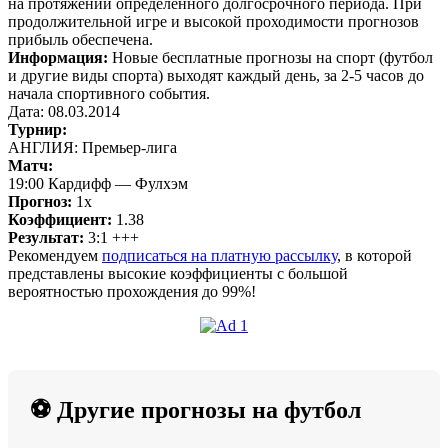
на протяжении определенного долгосрочного периода. При
продолжительной игре и высокой проходимости прогнозов
прибыль обеспечена.
Информация:
Новые бесплатные прогнозы на спорт (футбол
и другие виды спорта) выходят каждый день, за 2-5 часов до
начала спортивного события.
Дата: 08.03.2014
Турнир:
АНГЛИЯ: Премьер-лига
Матч:
19:00 Кардифф — Фулхэм
Прогноз:
1х
Коэффициент:
1.38
Результат:
3:1 +++
Рекомендуем
подписаться на платную рассылку
, в которой
представлены высокие коэффициенты с большой
вероятностью прохождения до 99%!
⚽ Другие прогнозы на футбол