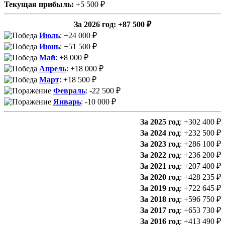
Текущая прибыль:
+5 500 ₽
За 2026 год
: +87 500 ₽
Июль
: +24 000 ₽
Июнь
: +51 500 ₽
Май
: +8 000 ₽
Апрель
: +18 000 ₽
Март
: +18 500 ₽
Февраль
: -22 500 ₽
Январь
: -10 000 ₽
За 2025 год
: +302 400 ₽
За 2024 год
: +232 500 ₽
За 2023 год
: +286 100 ₽
За 2022 год
: +236 200 ₽
За 2021 год
: +207 400 ₽
За 2020 год
: +428 235 ₽
За 2019 год
: +722 645 ₽
За 2018 год
: +596 750 ₽
За 2017 год
: +653 730 ₽
За 2016 год
: +413 490 ₽