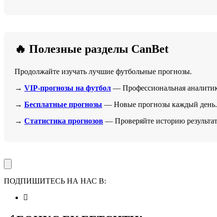
🔥 Полезные разделы CanBet
Продолжайте изучать лучшие футбольные прогнозы.
→
VIP-прогнозы на футбол
— Профессиональная аналитик
→
Бесплатные прогнозы
— Новые прогнозы каждый день.
→
Статистика прогнозов
— Проверяйте историю результат
ПОДПИШИТЕСЬ НА НАС В: