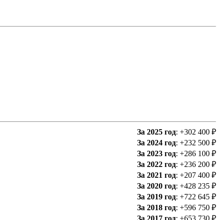
За 2025 год
: +302 400 ₽
За 2024 год
: +232 500 ₽
За 2023 год
: +286 100 ₽
За 2022 год
: +236 200 ₽
За 2021 год
: +207 400 ₽
За 2020 год
: +428 235 ₽
За 2019 год
: +722 645 ₽
За 2018 год
: +596 750 ₽
За 2017 год
: +653 730 ₽