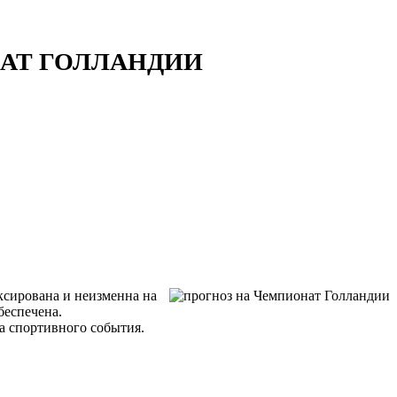
НАТ ГОЛЛАНДИИ
ксирована и неизменна на
беспечена.
ла спортивного события.