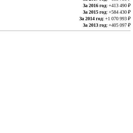
За 2016 год
: +413 490 ₽
За 2015 год
: +584 430 ₽
За 2014 год
: +1 070 993 ₽
За 2013 год
: +405 097 ₽