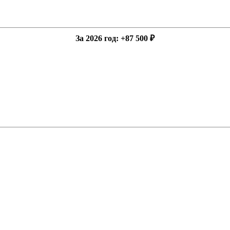
За 2026 год
: +87 500 ₽