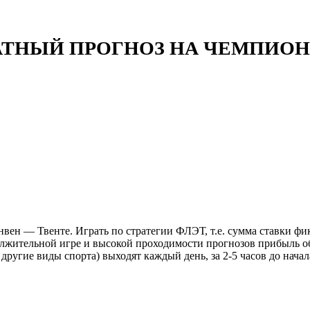
АТНЫЙ ПРОГНОЗ НА ЧЕМПИО
вен — Твенте. Играть по стратегии ФЛЭТ, т.е. сумма ставки фи
лжительной игре и высокой проходимости прогнозов прибыль о
ругие виды спорта) выходят каждый день, за 2-5 часов до нача