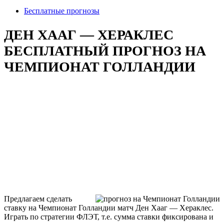
Бесплатные прогнозы
ДЕН ХААГ — ХЕРАКЛЕС
БЕСПЛАТНЫЙ ПРОГНОЗ НА
ЧЕМПИОНАТ ГОЛЛАНДИИ
Предлагаем сделать
ставку на Чемпионат Голландии матч Ден Хааг — Хераклес.
Играть по стратегии ФЛЭТ, т.е. сумма ставки фиксирована и