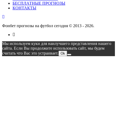
БЕСПЛАТНЫЕ ПРОГНОЗЫ
КОНТАКТЫ
Фонбет прогнозы на футбол сегодня © 2013 - 2026.
Мы используем куки для наилучшего представления нашего
сайта. Если Вы продолжите использовать сайт, мы будем
считать что Вас это устраивает.
Ok