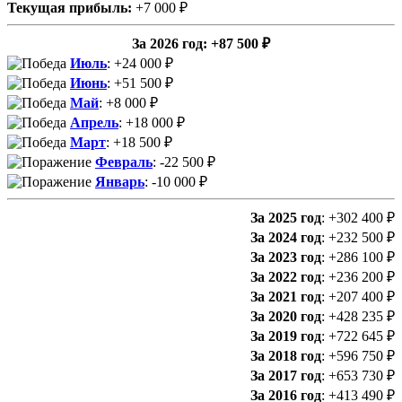
Текущая прибыль:
+7 000 ₽
За 2026 год
: +87 500 ₽
Июль
: +24 000 ₽
Июнь
: +51 500 ₽
Май
: +8 000 ₽
Апрель
: +18 000 ₽
Март
: +18 500 ₽
Февраль
: -22 500 ₽
Январь
: -10 000 ₽
За 2025 год
: +302 400 ₽
За 2024 год
: +232 500 ₽
За 2023 год
: +286 100 ₽
За 2022 год
: +236 200 ₽
За 2021 год
: +207 400 ₽
За 2020 год
: +428 235 ₽
За 2019 год
: +722 645 ₽
За 2018 год
: +596 750 ₽
За 2017 год
: +653 730 ₽
За 2016 год
: +413 490 ₽