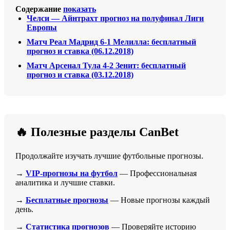
Содержание
показать
Челси — Айнтрахт прогноз на полуфинал Лиги
Европы
Матч Реал Мадрид 6-1 Мелилла: бесплатный
прогноз и ставка (06.12.2018)
Матч Арсенал Тула 4-2 Зенит: бесплатный
прогноз и ставка (03.12.2018)
🔥 Полезные разделы CanBet
Продолжайте изучать лучшие футбольные прогнозы.
→
VIP-прогнозы на футбол
— Профессиональная
аналитика и лучшие ставки.
→
Бесплатные прогнозы
— Новые прогнозы каждый
день.
→
Статистика прогнозов
— Проверяйте историю