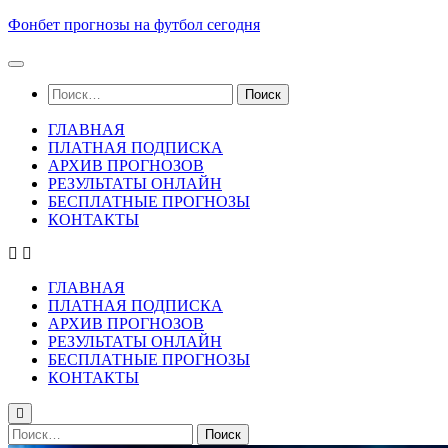
Skip
Фонбет прогнозы на футбол сегодня
to
content
Найти:
ГЛАВНАЯ
ПЛАТНАЯ ПОДПИСКА
АРХИВ ПРОГНОЗОВ
РЕЗУЛЬТАТЫ ОНЛАЙН
БЕСПЛАТНЫЕ ПРОГНОЗЫ
КОНТАКТЫ
ГЛАВНАЯ
ПЛАТНАЯ ПОДПИСКА
АРХИВ ПРОГНОЗОВ
РЕЗУЛЬТАТЫ ОНЛАЙН
БЕСПЛАТНЫЕ ПРОГНОЗЫ
КОНТАКТЫ
Найти: