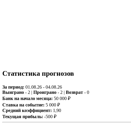
Статистика прогнозов
За период:
01.08.26 - 04.08.26
Выиграно
- 2 |
Проиграно
- 2 |
Возврат
- 0
Банк на начало месяца:
50 000 ₽
Ставка на событие:
5 000 ₽
Средний коэффициент:
1,90
Текущая прибыль:
-500 ₽