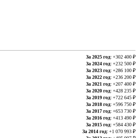
За 2025 год
: +302 400 ₽
За 2024 год
: +232 500 ₽
За 2023 год
: +286 100 ₽
За 2022 год
: +236 200 ₽
За 2021 год
: +207 400 ₽
За 2020 год
: +428 235 ₽
За 2019 год
: +722 645 ₽
За 2018 год
: +596 750 ₽
За 2017 год
: +653 730 ₽
За 2016 год
: +413 490 ₽
За 2015 год
: +584 430 ₽
За 2014 год
: +1 070 993 ₽