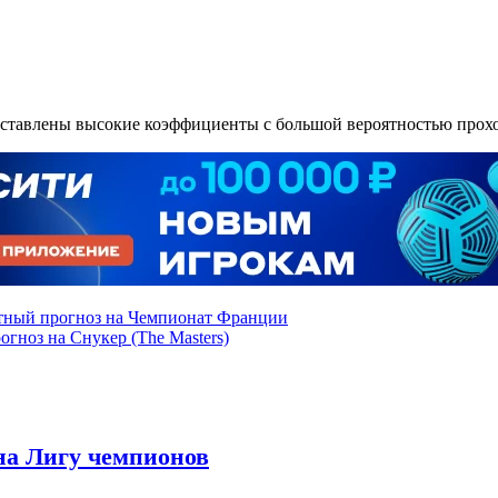
едставлены высокие коэффициенты с большой вероятностью прох
тный прогноз на Чемпионат Франции
ноз на Снукер (The Masters)
на Лигу чемпионов