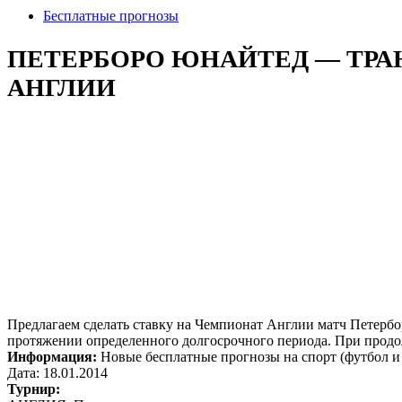
Бесплатные прогнозы
ПЕТЕРБОРО ЮНАЙТЕД — ТРА
АНГЛИИ
Предлагаем сделать ставку на Чемпионат Англии матч Петербо
протяжении определенного долгосрочного периода. При продо
Информация:
Новые бесплатные прогнозы на спорт (футбол и д
Дата: 18.01.2014
Турнир: