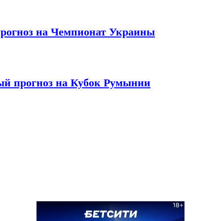
рогноз на Чемпионат Украины
ый прогноз на Кубок Румынии