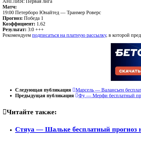
АНГЛИЯ: Первая лига
Матч:
19:00 Петерборо Юнайтед — Транмер Роверс
Прогноз:
Победа 1
Коэффициент:
1.62
Результат:
3:0 +++
Рекомендуем
подписаться на платную рассылку
, в которой пр
Следующая публикация
Марсель — Валансьен беспла
Предыдущая публикация
Фу — Мерфи бесплатный прог
Читайте также:
Стяуа — Шальке бесплатный прогноз 