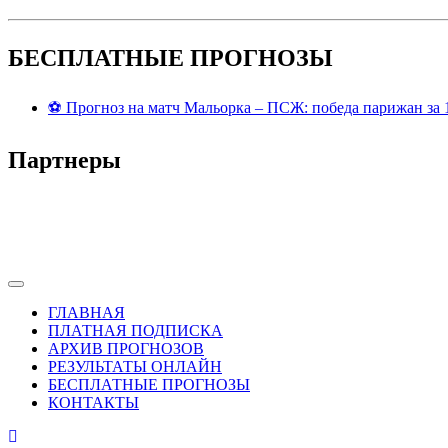
БЕСПЛАТНЫЕ ПРОГНОЗЫ
⚽ Прогноз на матч Мальорка – ПСЖ: победа парижан за 
Партнеры
ГЛАВНАЯ
ПЛАТНАЯ ПОДПИСКА
АРХИВ ПРОГНОЗОВ
РЕЗУЛЬТАТЫ ОНЛАЙН
БЕСПЛАТНЫЕ ПРОГНОЗЫ
КОНТАКТЫ