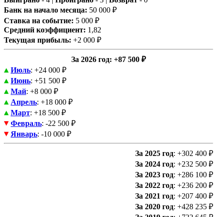
Банк на начало месяца:
50 000 ₽
Ставка на событие:
5 000 ₽
Средний коэффициент:
1,82
Текущая прибыль:
+2 000 ₽
За 2026 год
: +87 500 ₽
Июль
: +24 000 ₽
Июнь
: +51 500 ₽
Май
: +8 000 ₽
Апрель
: +18 000 ₽
Март
: +18 500 ₽
Февраль
: -22 500 ₽
Январь
: -10 000 ₽
За 2025 год
: +302 400 ₽
За 2024 год
: +232 500 ₽
За 2023 год
: +286 100 ₽
За 2022 год
: +236 200 ₽
За 2021 год
: +207 400 ₽
За 2020 год
: +428 235 ₽