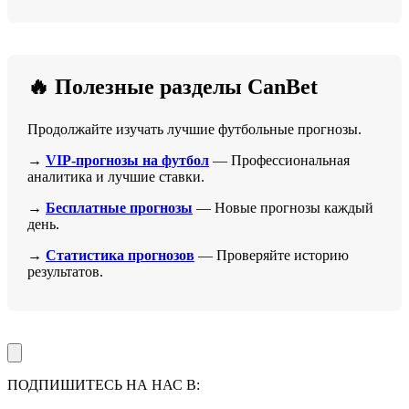
🔥 Полезные разделы CanBet
Продолжайте изучать лучшие футбольные прогнозы.
→
VIP-прогнозы на футбол
— Профессиональная
аналитика и лучшие ставки.
→
Бесплатные прогнозы
— Новые прогнозы каждый
день.
→
Статистика прогнозов
— Проверяйте историю
результатов.
ПОДПИШИТЕСЬ НА НАС В: