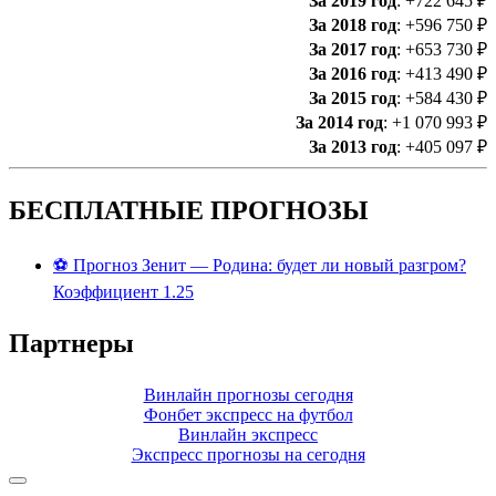
За 2019 год
: +722 645 ₽
За 2018 год
: +596 750 ₽
За 2017 год
: +653 730 ₽
За 2016 год
: +413 490 ₽
За 2015 год
: +584 430 ₽
За 2014 год
: +1 070 993 ₽
За 2013 год
: +405 097 ₽
БЕСПЛАТНЫЕ ПРОГНОЗЫ
⚽ Прогноз Зенит — Родина: будет ли новый разгром?
Коэффициент 1.25
Партнеры
Винлайн прогнозы сегодня
Фонбет экспресс на футбол
Винлайн экспресс
Экспресс прогнозы на сегодня