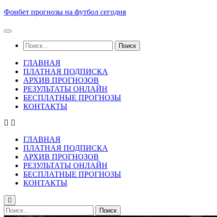
Skip
Фонбет прогнозы на футбол сегодня
to
content
Найти:
ГЛАВНАЯ
ПЛАТНАЯ ПОДПИСКА
АРХИВ ПРОГНОЗОВ
РЕЗУЛЬТАТЫ ОНЛАЙН
БЕСПЛАТНЫЕ ПРОГНОЗЫ
КОНТАКТЫ
ГЛАВНАЯ
ПЛАТНАЯ ПОДПИСКА
АРХИВ ПРОГНОЗОВ
РЕЗУЛЬТАТЫ ОНЛАЙН
БЕСПЛАТНЫЕ ПРОГНОЗЫ
КОНТАКТЫ
Найти: