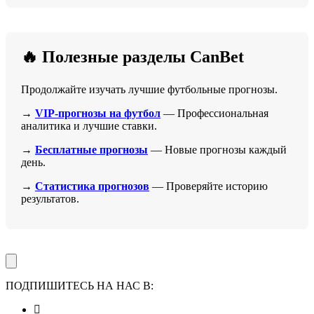
🔥 Полезные разделы CanBet
Продолжайте изучать лучшие футбольные прогнозы.
→
VIP-прогнозы на футбол
— Профессиональная
аналитика и лучшие ставки.
→
Бесплатные прогнозы
— Новые прогнозы каждый
день.
→
Статистика прогнозов
— Проверяйте историю
результатов.
ПОДПИШИТЕСЬ НА НАС В: