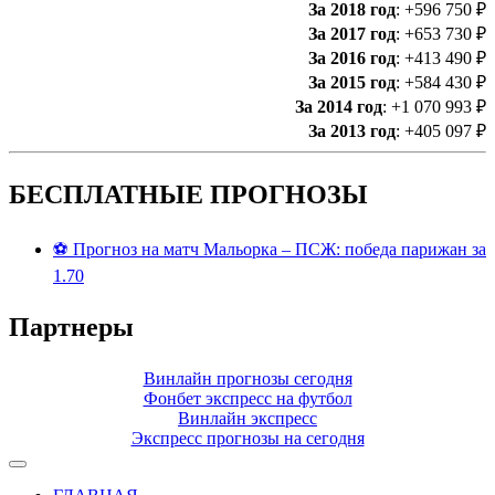
За 2018 год
: +596 750 ₽
За 2017 год
: +653 730 ₽
За 2016 год
: +413 490 ₽
За 2015 год
: +584 430 ₽
За 2014 год
: +1 070 993 ₽
За 2013 год
: +405 097 ₽
БЕСПЛАТНЫЕ ПРОГНОЗЫ
⚽ Прогноз на матч Мальорка – ПСЖ: победа парижан за
1.70
Партнеры
Винлайн прогнозы сегодня
Фонбет экспресс на футбол
Винлайн экспресс
Экспресс прогнозы на сегодня