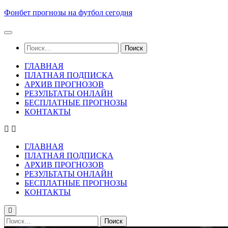
Skip
Фонбет прогнозы на футбол сегодня
to
content
Найти:
ГЛАВНАЯ
ПЛАТНАЯ ПОДПИСКА
АРХИВ ПРОГНОЗОВ
РЕЗУЛЬТАТЫ ОНЛАЙН
БЕСПЛАТНЫЕ ПРОГНОЗЫ
КОНТАКТЫ
ГЛАВНАЯ
ПЛАТНАЯ ПОДПИСКА
АРХИВ ПРОГНОЗОВ
РЕЗУЛЬТАТЫ ОНЛАЙН
БЕСПЛАТНЫЕ ПРОГНОЗЫ
КОНТАКТЫ
Найти: