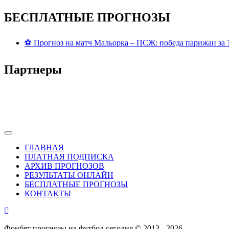
БЕСПЛАТНЫЕ ПРОГНОЗЫ
⚽ Прогноз на матч Мальорка – ПСЖ: победа парижан за 
Партнеры
ГЛАВНАЯ
ПЛАТНАЯ ПОДПИСКА
АРХИВ ПРОГНОЗОВ
РЕЗУЛЬТАТЫ ОНЛАЙН
БЕСПЛАТНЫЕ ПРОГНОЗЫ
КОНТАКТЫ
Фонбет прогнозы на футбол сегодня © 2013 - 2026.