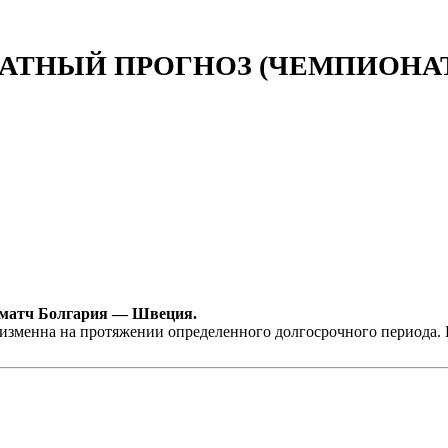
ТНЫЙ ПРОГНОЗ (ЧЕМПИОНАТ М
р матч Болгария — Швеция.
неизменна на протяжении определенного долгосрочного периода