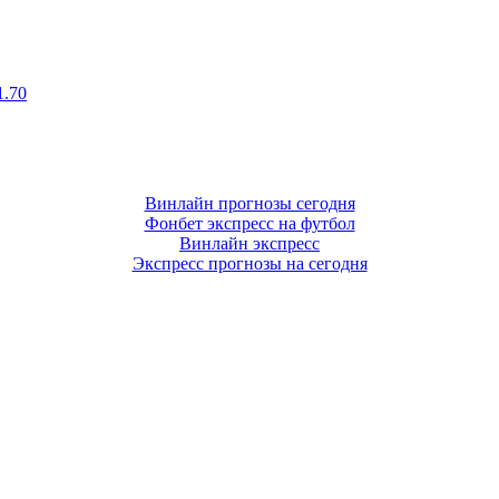
1.70
Винлайн прогнозы сегодня
Фонбет экспресс на футбол
Винлайн экспресс
Экспресс прогнозы на сегодня