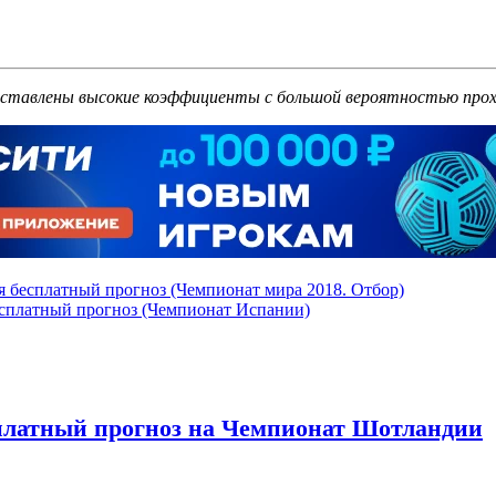
едставлены высокие коэффициенты с большой вероятностью про
 бесплатный прогноз (Чемпионат мира 2018. Отбор)
сплатный прогноз (Чемпионат Испании)
платный прогноз на Чемпионат Шотландии