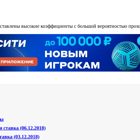
едставлены высокие коэффициенты с большой вероятностью прох
пы
ставка (06.12.2018)
авка (03.12.2018)