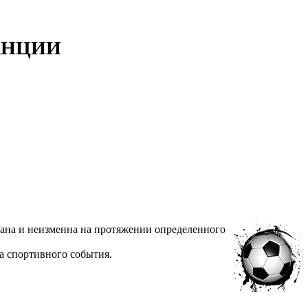
АНЦИИ
вана и неизменна на протяжении определенного
ла спортивного события.