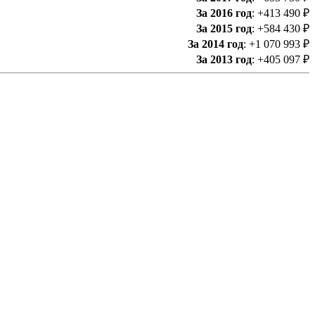
За 2016 год
: +413 490 ₽
За 2015 год
: +584 430 ₽
За 2014 год
: +1 070 993 ₽
За 2013 год
: +405 097 ₽