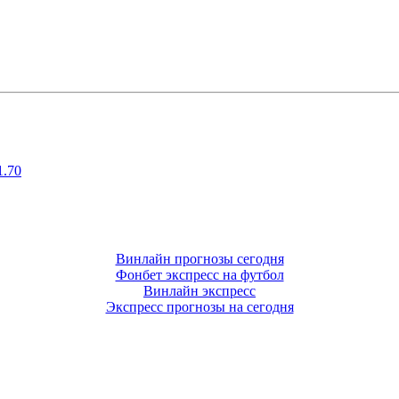
1.70
Винлайн прогнозы сегодня
Фонбет экспресс на футбол
Винлайн экспресс
Экспресс прогнозы на сегодня