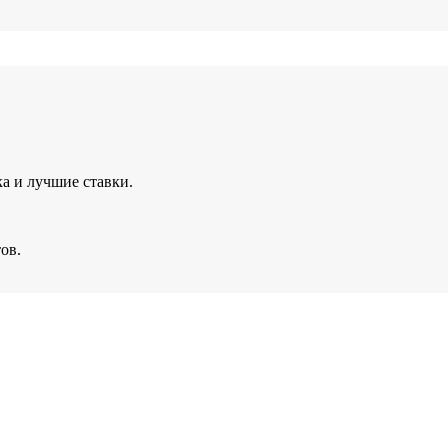
а и лучшие ставки.
ов.