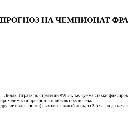
 ПРОГНОЗ НА ЧЕМПИОНАТ ФР
 Лилль. Играть по стратегии ФЛЭТ, т.е. сумма ставки фиксиро
 проходимости прогнозов прибыль обеспечена.
ругие виды спорта) выходят каждый день, за 2-5 часов до нача