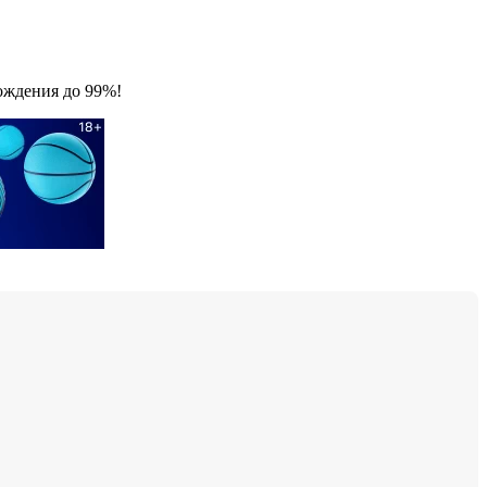
ождения до 99%!