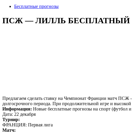
Бесплатные прогнозы
ПСЖ — ЛИЛЛЬ БЕСПЛАТНЫЙ
Предлагаем сделать ставку на Чемпионат Франции матч ПСЖ —
долгосрочного периода. При продолжительной игре и высокой
Информация:
Новые бесплатные прогнозы на спорт (футбол и д
Дата: 22 декабря
Турнир:
ФРАНЦИЯ: Первая лига
Матч: