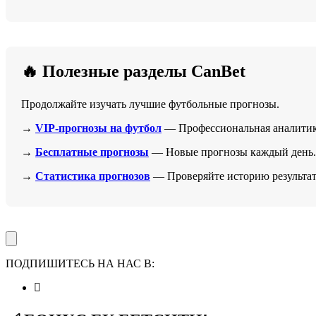
🔥 Полезные разделы CanBet
Продолжайте изучать лучшие футбольные прогнозы.
→
VIP-прогнозы на футбол
— Профессиональная аналитик
→
Бесплатные прогнозы
— Новые прогнозы каждый день.
→
Статистика прогнозов
— Проверяйте историю результат
ПОДПИШИТЕСЬ НА НАС В: