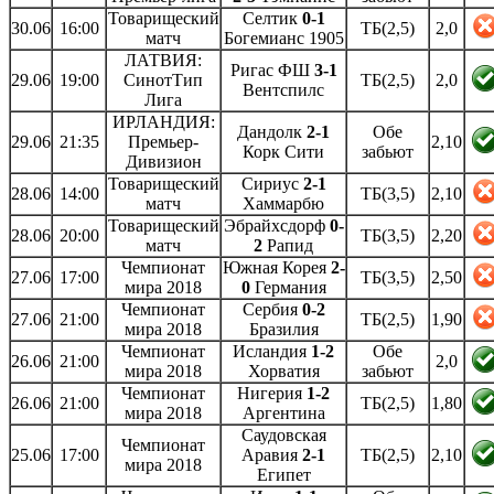
Товарищеский
Селтик
0-1
30.06
16:00
ТБ(2,5)
2,0
матч
Богемианс 1905
ЛАТВИЯ:
Ригас ФШ
3-1
29.06
19:00
СинотТип
ТБ(2,5)
2,0
Вентспилс
Лига
ИРЛАНДИЯ:
Дандолк
2-1
Обе
29.06
21:35
Премьер-
2,10
Корк Сити
забьют
Дивизион
Товарищеский
Сириус
2-1
28.06
14:00
ТБ(3,5)
2,10
матч
Хаммарбю
Товарищеский
Эбрайхсдорф
0-
28.06
20:00
ТБ(3,5)
2,20
матч
2
Рапид
Чемпионат
Южная Корея
2-
27.06
17:00
ТБ(3,5)
2,50
мира 2018
0
Германия
Чемпионат
Сербия
0-2
27.06
21:00
ТБ(2,5)
1,90
мира 2018
Бразилия
Чемпионат
Исландия
1-2
Обе
26.06
21:00
2,0
мира 2018
Хорватия
забьют
Чемпионат
Нигерия
1-2
26.06
21:00
ТБ(2,5)
1,80
мира 2018
Аргентина
Саудовская
Чемпионат
25.06
17:00
Аравия
2-1
ТБ(2,5)
2,10
мира 2018
Египет