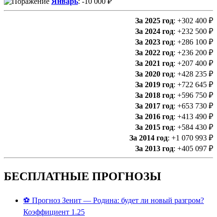
Январь
: -10 000 ₽
За 2025 год
: +302 400 ₽
За 2024 год
: +232 500 ₽
За 2023 год
: +286 100 ₽
За 2022 год
: +236 200 ₽
За 2021 год
: +207 400 ₽
За 2020 год
: +428 235 ₽
За 2019 год
: +722 645 ₽
За 2018 год
: +596 750 ₽
За 2017 год
: +653 730 ₽
За 2016 год
: +413 490 ₽
За 2015 год
: +584 430 ₽
За 2014 год
: +1 070 993 ₽
За 2013 год
: +405 097 ₽
БЕСПЛАТНЫЕ ПРОГНОЗЫ
⚽ Прогноз Зенит — Родина: будет ли новый разгром?
Коэффициент 1.25