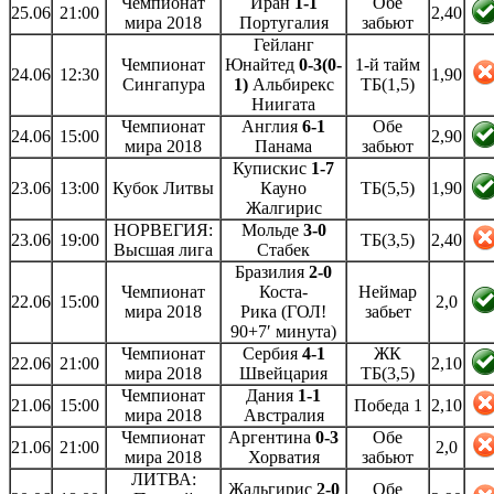
Чемпионат
Иран
1-1
Обе
25.06
21:00
2,40
мира 2018
Португалия
забьют
Гейланг
Чемпионат
Юнайтед
0-3(0-
1-й тайм
24.06
12:30
1,90
Сингапура
1)
Альбирекс
ТБ(1,5)
Ниигата
Чемпионат
Англия
6-1
Обе
24.06
15:00
2,90
мира 2018
Панама
забьют
Купискис
1-7
23.06
13:00
Кубок Литвы
Кауно
ТБ(5,5)
1,90
Жалгирис
НОРВЕГИЯ:
Мольде
3-0
23.06
19:00
ТБ(3,5)
2,40
Высшая лига
Стабек
Бразилия
2-0
Чемпионат
Коста-
Неймар
22.06
15:00
2,0
мира 2018
Рика (ГОЛ!
забьет
90+7′ минута)
Чемпионат
Сербия
4-1
ЖК
22.06
21:00
2,10
мира 2018
Швейцария
ТБ(3,5)
Чемпионат
Дания
1-1
21.06
15:00
Победа 1
2,10
мира 2018
Австралия
Чемпионат
Аргентина
0-3
Обе
21.06
21:00
2,0
мира 2018
Хорватия
забьют
ЛИТВА:
Жальгирис
2-0
Обе