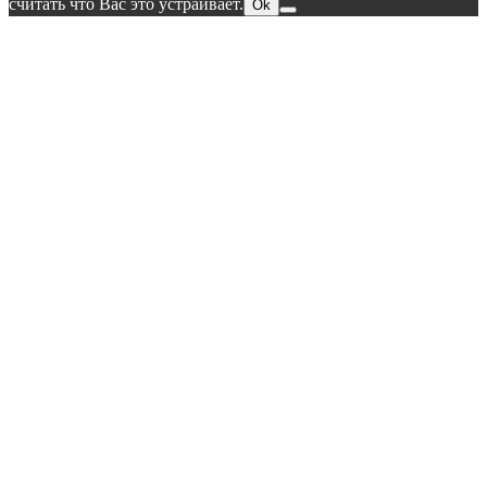
считать что Вас это устраивает.
Ok