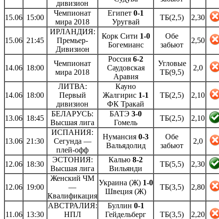
дивизион
Чемпионат
Египет
0-1
15.06
15:00
ТБ(2,5)
2,30
мира 2018
Уругвай
ИРЛАНДИЯ:
Корк Сити
1-0
Обе
15.06
21:45
Премьер-
2,50
Богемианс
забьют
Дивизион
Россия
6-2
Чемпионат
Угловые
14.06
18:00
Саудовская
2,0
мира 2018
ТБ(9,5)
Аравия
ЛИТВА:
Кауно
14.06
18:00
Первый
Жалгирис
1-1
ТБ(2,5)
2,10
дивизион
ФК Тракай
БЕЛАРУСЬ:
БАТЭ
3-0
13.06
18:45
ТБ(2,5)
2,10
Высшая лига
Гомель
ИСПАНИЯ:
Нумансия
0-3
Обе
13.06
21:30
Сегунда —
2,0
Вальядолид
забьют
плей-офф
ЭСТОНИЯ:
Калью
8-2
12.06
18:30
ТБ(5,5)
2,30
Высшая лига
Вильянди
Женский ЧМ
Украина (Ж)
1-0
12.06
19:00
—
ТБ(3,5)
2,80
Швеция (Ж)
Квалификация
АВСТРАЛИЯ:
Буллин
0-1
11.06
13:30
НПЛ
Гейдельберг
ТБ(3,5)
2,20