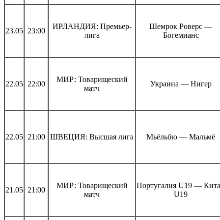
ИРЛАНДИЯ: Премьер-
Шемрок Роверс —
23.05
23:00
лига
Богемианс
МИР: Товарищеский
22.05
22:00
Украина — Нигер
матч
22.05
21:00
ШВЕЦИЯ: Высшая лига
Мьёльбю — Мальмё
МИР: Товарищеский
Португалия U19 — Кит
21.05
21:00
матч
U19