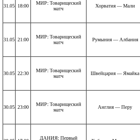
МИР: Товарищеский
31.05
18:00
Хорватия — Мали
матч
МИР: Товарищеский
31.05
21:00
Румыния — Албания
матч
МИР: Товарищеский
30.05
22:30
Швейцария — Ямайка
матч
МИР: Товарищеский
30.05
23:00
Англия — Перу
матч
ДАНИЯ: Первый