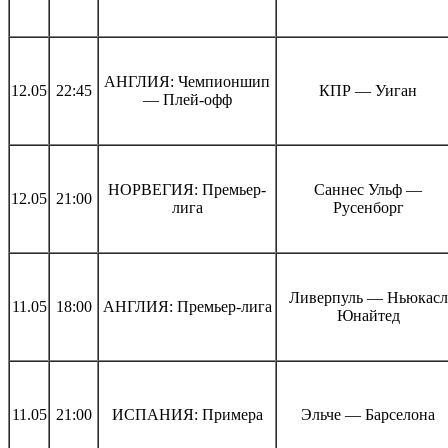
АНГЛИЯ: Чемпионшип
12.05
22:45
КПР — Уиган
— Плей-офф
НОРВЕГИЯ: Премьер-
Саннес Ульф —
12.05
21:00
лига
Русенборг
Ливерпуль — Ньюкасл
11.05
18:00
АНГЛИЯ: Премьер-лига
Юнайтед
11.05
21:00
ИСПАНИЯ: Примера
Эльче — Барселона