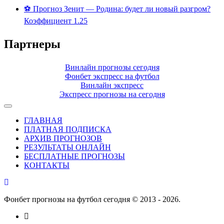
⚽ Прогноз Зенит — Родина: будет ли новый разгром?
Коэффициент 1.25
Партнеры
Винлайн прогнозы сегодня
Фонбет экспресс на футбол
Винлайн экспресс
Экспресс прогнозы на сегодня
ГЛАВНАЯ
ПЛАТНАЯ ПОДПИСКА
АРХИВ ПРОГНОЗОВ
РЕЗУЛЬТАТЫ ОНЛАЙН
БЕСПЛАТНЫЕ ПРОГНОЗЫ
КОНТАКТЫ
Фонбет прогнозы на футбол сегодня © 2013 - 2026.