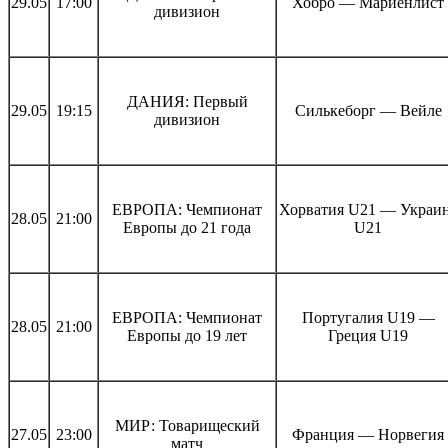
29.05
17:00
Хобро — Мариенлист
дивизион
ДАНИЯ: Первый
29.05
19:15
Силькеборг — Вейле
дивизион
ЕВРОПА: Чемпионат
Хорватия U21 — Украи
28.05
21:00
Европы до 21 года
U21
ЕВРОПА: Чемпионат
Португалия U19 —
28.05
21:00
Европы до 19 лет
Греция U19
МИР: Товарищеский
27.05
23:00
Франция — Норвегия
матч