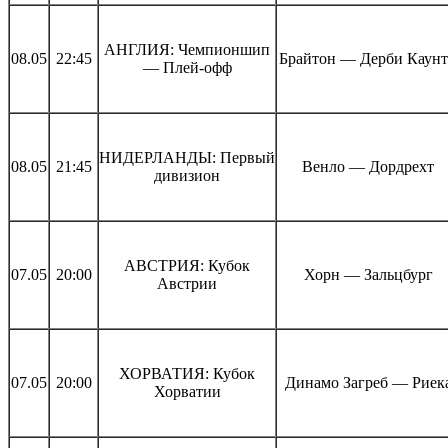
АНГЛИЯ: Чемпионшип
08.05
22:45
Брайтон — Дерби Каун
— Плей-офф
НИДЕРЛАНДЫ: Первый
08.05
21:45
Венло — Дордрехт
дивизион
АВСТРИЯ: Кубок
07.05
20:00
Хорн — Зальцбург
Австрии
ХОРВАТИЯ: Кубок
07.05
20:00
Динамо Загреб — Риек
Хорватии