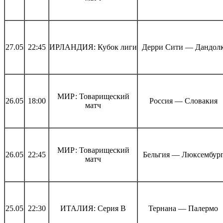
27.05
22:45
ИРЛАНДИЯ: Кубок лиги
Дерри Сити — Дандол
МИР: Товарищеский
26.05
18:00
Россия — Словакия
матч
МИР: Товарищеский
26.05
22:45
Бельгия — Люксембур
матч
25.05
22:30
ИТАЛИЯ: Серия В
Тернана — Палермо