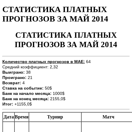
СТАТИСТИКА ПЛАТНЫХ
ПРОГНОЗОВ ЗА МАЙ 2014
СТАТИСТИКА ПЛАТНЫХ
ПРОГНОЗОВ ЗА МАЙ 2014
Количество платных прогнозов в МАЕ:
64
Средний коэффициент: 2,32
Выиграно:
38
Проиграно:
21
Возврат:
4
Ставка на событие:
50$
Банк на начало месяца:
1000$
Банк на конец месяца:
2155,0$
Итог:
+1155,0$
Дата
Время
Турнир
Матч