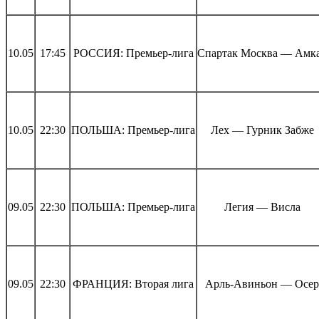
10.05
17:45
РОССИЯ: Премьер-лига
Спартак Москва — Амк
10.05
22:30
ПОЛЬША: Премьер-лига
Лех — Гурник Забже
09.05
22:30
ПОЛЬША: Премьер-лига
Легия — Висла
09.05
22:30
ФРАНЦИЯ: Вторая лига
Арль-Авиньон — Осер