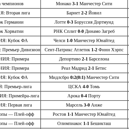
а чемпионов
Монако
3-1
Манчестер Сити
: Вторая лига
Барнет
2-2
Йовил
ок Германии
Лотте
0-3
Боруссия Дортмунд
ок Хорватии
РНК Сплит
0-0
Динамо Загреб
Я: Кубок ФА
Челси
1-0
Манчестер Юнайтед
Премьер Дивизион
Сент-Патрикс Атлетик
1-2
Финн Хэрпс
ИЯ: Примера
Депортиво
2-1
Барселона
ИЯ: Примера
Реал Мадрид
2-1
Бетис
Я: Кубок ФА
Мидлсбро
0:2(0:1)
Манчестер Сити
 Премьер-лига
ЦСКА
4-0
Томь
Я: Примейра-лига
Арока
0-4
Порту
: Первая лига
Марсель
3-0
Анже
опы — Плей-офф
Ростов
1-1
Манчестер Юнайтед
опы — Плей-офф
Олимпиакос
1-1
Бешикташ