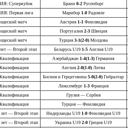
Я: Суперкубок
Бранн
0-2
Русенборг
Я: Первая лига
Марибор
1-0
Радомле
ищеский матч
Австрия
1-1
Финляндия
ищеский матч
Португалия
2-3
Швеция
ищеский матч
Турция
3-1(2-0)
Молдова
 лет — Второй этап
Беларусь U19
1-5
Англия U19
Квалификация
Азербайджан
1-4(1-3)
Германия
Квалификация
Англия
2-0(1-0)
Литва
Квалификация
Босния и Герцеговина
5-0(2-0)
Гибралтар
Квалификация
Люксембург
1-3
Франция
Квалификация
Грузия — Сербия
Квалификация
Турция — Финляндия
 лет — Второй этап
Нидерланды U19
1-0
Финляндия U19
 лет — Второй этап
Украина U19
2-0
Греция U19