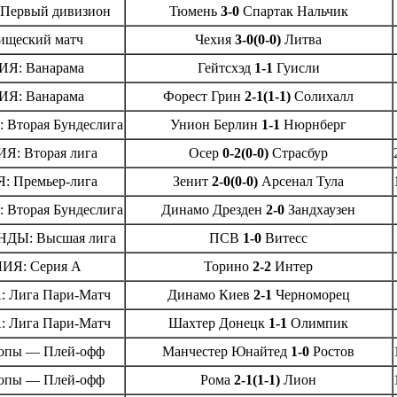
Первый дивизион
Тюмень
3-0
Спартак Нальчик
ищеский матч
Чехия
3-0(0-0)
Литва
Я: Ванарама
Гейтсхэд
1-1
Гуисли
Я: Ванарама
Форест Грин
2-1(1-1)
Солихалл
Вторая Бундеслига
Унион Берлин
1-1
Нюрнберг
: Вторая лига
Осер
0-2(0-0)
Страсбур
 Премьер-лига
Зенит
2-0(0-0)
Арсенал Тула
Вторая Бундеслига
Динамо Дрезден
2-0
Зандхаузен
ДЫ: Высшая лига
ПСВ
1-0
Витесс
ИЯ: Серия А
Торино
2-2
Интер
 Лига Пари-Матч
Динамо Киев
2-1
Черноморец
 Лига Пари-Матч
Шахтер Донецк
1-1
Олимпик
опы — Плей-офф
Манчестер Юнайтед
1-0
Ростов
опы — Плей-офф
Рома
2-1(1-1)
Лион