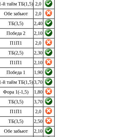
1-й тайм ТБ(1,5)
2,0
Обе забьют
2,0
ТБ(3,5)
2,40
Победа 2
2,10
П1П1
2,0
ТБ(2,5)
2,30
П1П1
2,10
Победа 1
1,90
1-й тайм ТБ(1,5)
3,70
Фора 1(-1,5)
1,80
ТБ(3,5)
3,70
П1П1
2,0
ТБ(3,5)
2,50
Обе забьют
2,10