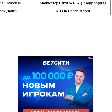
Я: Кубок ФА
Манчестер Сити
5-1(3-1)
Хаддерсфилд
бок Дании
Б 93
0-3
Копенгаген