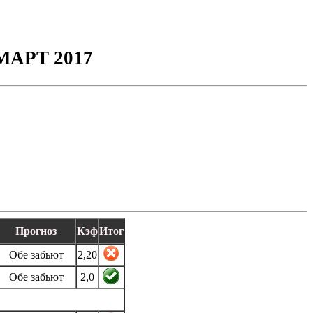
АРТ 2017
Прогноз
Кэф
Итог
Обе забьют
2,20
Обе забьют
2,0