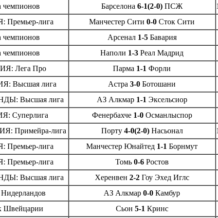
а чемпионов
Барселона
6-1(2-0)
ПСЖ
 Премьер-лига
Манчестер Сити
0-0
Сток Сити
а чемпионов
Арсенал
1-5
Бавария
а чемпионов
Наполи
1-3
Реал Мадрид
Я: Лега Про
Парма
1-1
Форли
: Высшая лига
Астра
3-0
Ботошани
ДЫ: Высшая лига
АЗ Алкмар
1-1
Эксельсиор
Я: Суперлига
Фенербахче
1-0
Османлыспор
Я: Примейра-лига
Порту
4-0(2-0)
Насьонал
 Премьер-лига
Манчестер Юнайтед
1-1
Борнмут
 Премьер-лига
Томь
0-6
Ростов
ДЫ: Высшая лига
Херенвен
2-2
Гоу Эхед Иглс
 Нидерландов
АЗ Алкмар
0-0
Камбур
к Швейцарии
Сьон
5-1
Кринс