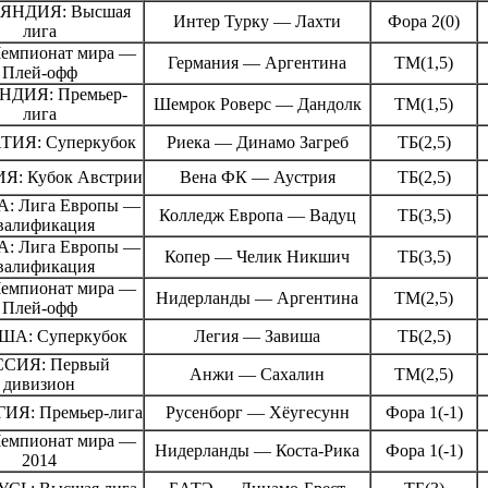
ЯНДИЯ: Высшая
Интер Турку — Лахти
Фора 2(0)
лига
емпионат мира —
Германия — Аргентина
ТМ(1,5)
Плей-офф
НДИЯ: Премьер-
Шемрок Роверс — Дандолк
ТМ(1,5)
лига
ТИЯ: Суперкубок
Риека — Динамо Загреб
ТБ(2,5)
Я: Кубок Австрии
Вена ФК — Аустрия
ТБ(2,5)
: Лига Европы —
Колледж Европа — Вадуц
ТБ(3,5)
валификация
: Лига Европы —
Копер — Челик Никшич
ТБ(3,5)
валификация
емпионат мира —
Нидерланды — Аргентина
ТМ(2,5)
Плей-офф
А: Суперкубок
Легия — Завиша
ТБ(2,5)
СИЯ: Первый
Анжи — Сахалин
ТМ(2,5)
дивизион
ИЯ: Премьер-лига
Русенборг — Хёугесунн
Фора 1(-1)
емпионат мира —
Нидерланды — Коста-Рика
Фора 1(-1)
2014