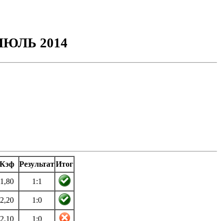
ЮЛЬ 2014
Кэф
Результат
Итог
1,80
1:1
2,20
1:0
2,10
1:0