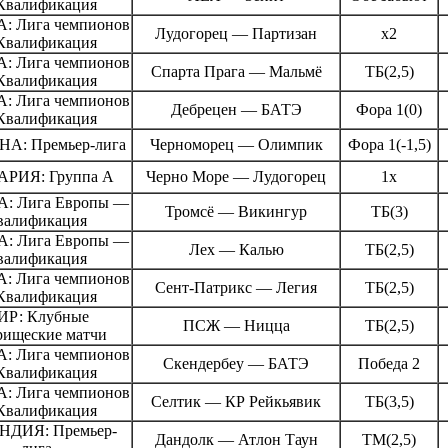
Квалификация
: Лига чемпионов
Лудогорец — Партизан
х2
Квалификация
: Лига чемпионов
Спарта Прага — Мальмё
ТБ(2,5)
Квалификация
: Лига чемпионов
Дебрецен — БАТЭ
Фора 1(0)
Квалификация
А: Премьер-лига
Черноморец — Олимпик
Фора 1(-1,5)
АРИЯ: Группа А
Черно Море — Лудогорец
1х
: Лига Европы —
Тромсё — Викингур
ТБ(3)
валификация
: Лига Европы —
Лех — Калью
ТБ(2,5)
валификация
: Лига чемпионов
Сент-Патрикс — Легия
ТБ(2,5)
Квалификация
ИР: Клубные
ПСЖ — Ницца
ТБ(2,5)
рищеские матчи
: Лига чемпионов
Скендербеу — БАТЭ
Победа 2
Квалификация
: Лига чемпионов
Селтик — КР Рейкьявик
ТБ(3,5)
Квалификация
НДИЯ: Премьер-
Дандолк — Атлон Таун
ТМ(2,5)