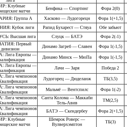
лига
ИР: Клубные
Бенфика — Спортинг
Фора 2(0)
рищеские матчи
АРИЯ: Группа А
Хасково — Лудогорецн
Фора 1(+1,5)
ИЯ: Кубок лиги
Рапид Бухарест — Стяуа
Обе забьют
СЬ: Высшая лига
Слуцк — БАТЭ
Фора 2(-1)
АТИЯ: Первый
Динамо Загреб — Славен
Фора 1(-1,5)
дивизион
: Лига Европы —
Динамо Минск — МюПа
Фора 1(-1,5)
валификация
: Лига Европы —
Лачи — Заря
Победа 2
валификация
: Лига чемпионов
Лудогорец — Дюделанж
ТБ(3,5)
Квалификация
: Лига чемпионов
Мальмё — Вентспилс
Фора 1(-2)
Квалификация
: Лига чемпионов
Санта Колома — Маккаби
ТМ(2,5)
Квалификация
Тель-Авив
: Лига чемпионов
БАТЭ — Скендербеу
Фора 2(+1,5)
Квалификация
ИР: Клубные
Шемрок Роверс —
ТБ(3)
рищеские матчи
Вулверхэмптон