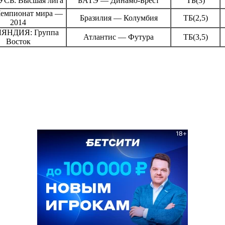
СЬ: Высшая лига
БАТЭ — Динамо-Брест
ТБ(3)
емпионат мира —
Бразилия — Колумбия
ТБ(2,5)
2014
ЯНДИЯ: Группа
Атлантис — Футура
ТБ(3,5)
Восток