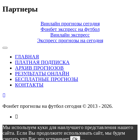
Партнеры
Винлайн прогнозы сегодня
Фонбет экспресс на футбол
Винлайн экспресс
Экспресс прогнозы на сегодня
ГЛАВНАЯ
ПЛАТНАЯ ПОДПИСКА
АРХИВ ПРОГНОЗОВ
РЕЗУЛЬТАТЫ ОНЛАЙН
БЕСПЛАТНЫЕ ПРОГНОЗЫ
КОНТАКТЫ
Фонбет прогнозы на футбол сегодня © 2013 - 2026.
Мы используем куки для наилучшего представления нашего
сайта. Если Вы продолжите использовать сайт, мы будем
считать что Вас это устраивает.
Ok