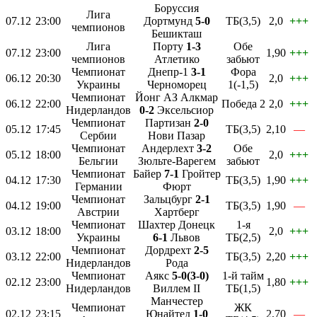
Боруссия
Лига
07.12
23:00
Дортмунд
5-0
ТБ(3,5)
2,0
+++
чемпионов
Бешикташ
Лига
Порту
1-3
Обе
07.12
23:00
1,90
+++
чемпионов
Атлетико
забьют
Чемпионат
Днепр-1
3-1
Фора
06.12
20:30
2,0
+++
Украины
Черноморец
1(-1,5)
Чемпионат
Йонг АЗ Алкмар
06.12
22:00
Победа 2
2,0
+++
Нидерландов
0-2
Эксельсиор
Чемпионат
Партизан
2-0
05.12
17:45
ТБ(3,5)
2,10
—
Сербии
Нови Пазар
Чемпионат
Андерлехт
3-2
Обе
05.12
18:00
2,0
+++
Бельгии
Зюльте-Варегем
забьют
Чемпионат
Байер
7-1
Гройтер
04.12
17:30
ТБ(3,5)
1,90
+++
Германии
Фюрт
Чемпионат
Зальцбург
2-1
04.12
19:00
ТБ(3,5)
1,90
—
Австрии
Хартберг
Чемпионат
Шахтер Донецк
1-я
03.12
18:00
2,0
+++
Украины
6-1
Львов
ТБ(2,5)
Чемпионат
Дордрехт
2-5
03.12
22:00
ТБ(3,5)
2,20
+++
Нидерландов
Рода
Чемпионат
Аякс
5-0(3-0)
1-й тайм
02.12
23:00
1,80
+++
Нидерландов
Виллем II
ТБ(1,5)
Манчестер
Чемпионат
ЖК
02.12
23:15
Юнайтед
1-0
2,70
—