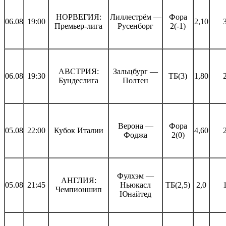
НОРВЕГИЯ:
Лиллестрём —
Фора
06.08
19:00
2,10
Премьер-лига
Русенборг
2(-1)
АВСТРИЯ:
Зальцбург —
06.08
19:30
ТБ(3)
1,80
Бундеслига
Полтен
Верона —
Фора
05.08
22:00
Кубок Италии
4,60
Фоджа
2(0)
Фулхэм —
АНГЛИЯ:
05.08
21:45
Ньюкасл
ТБ(2,5)
2,0
Чемпионшип
Юнайтед