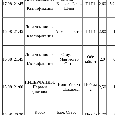
17.08
21:45
—
Хапоэль Беэр-
П1П1
2,60
5:2
Квалификация
Шева
Лига чемпионов
16.08
21:45
—
Аякс — Ростов
П1П1
2,80
Квалификация
Лига чемпионов
Стяуа —
Обе
16.08
21:45
—
Манчестер
2,0
забьют
Квалификация
Сити
НИДЕРЛАНДЫ:
Йонг Утрехт
Победа
15.08
21:00
Первый
2,50
— Дордрехт
2
дивизион
Кубок
Блэк Старс —
15.08
20:30
ТБ(3,5)
1,70