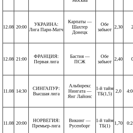
Москва
Карпаты —
УКРАИНА:
Обе
12.08
20:00
Шахтер
2,30
Лига Пари-Матч
забьют
Донецк
ФРАНЦИЯ:
Бастия —
Обе
12.08
21:00
2,40
Первая лига
ПСЖ
забьют
Альбирекс
СИНГАПУР:
1-й тайм
11.08
14:30
Ниигата —
2,0
4:0
Высшая лига
ТБ(1,5)
Янг Лайонс
НОРВЕГИЯ:
Викинг —
1-й тайм
11.08
20:00
1,70
0:2
Премьер-лига
Русенборг
ТБ(1)