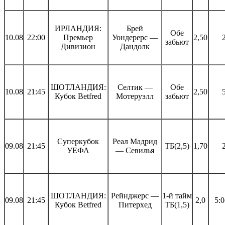
ИРЛАНДИЯ:
Брей
Обе
10.08
22:00
Премьер
Уондерерс —
2,50
забьют
Дивизион
Дандолк
ШОТЛАНДИЯ:
Селтик —
Обе
10.08
21:45
2,50
Кубок Betfred
Мотеруэлл
забьют
Суперкубок
Реал Мадрид
09.08
21:45
ТБ(2,5)
1,70
УЕФА
— Севилья
ШОТЛАНДИЯ:
Рейнджерс —
1-й тайм
09.08
21:45
2,0
5:0
Кубок Betfred
Питерхед
ТБ(1,5)