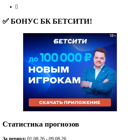
✅ БОНУС БК БЕТСИТИ!
Статистика прогнозов
За период:
01.08.26 - 09.08.26