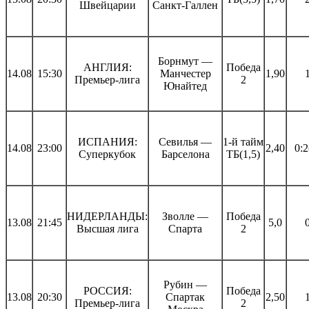
Швейцарии
Санкт-Галлен
Борнмут —
АНГЛИЯ:
Победа
14.08
15:30
Манчестер
1,90
Премьер-лига
2
Юнайтед
ИСПАНИЯ:
Севилья —
1-й тайм
14.08
23:00
2,40
0:2
Суперкубок
Барселона
ТБ(1,5)
НИДЕРЛАНДЫ:
Зволле —
Победа
13.08
21:45
5,0
Высшая лига
Спарта
2
Рубин —
РОССИЯ:
Победа
13.08
20:30
Спартак
2,50
Премьер-лига
2