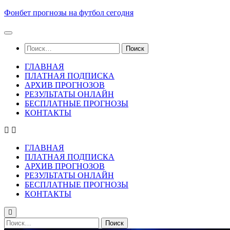
Skip
Фонбет прогнозы на футбол сегодня
to
content
Найти:
ГЛАВНАЯ
ПЛАТНАЯ ПОДПИСКА
АРХИВ ПРОГНОЗОВ
РЕЗУЛЬТАТЫ ОНЛАЙН
БЕСПЛАТНЫЕ ПРОГНОЗЫ
КОНТАКТЫ
ГЛАВНАЯ
ПЛАТНАЯ ПОДПИСКА
АРХИВ ПРОГНОЗОВ
РЕЗУЛЬТАТЫ ОНЛАЙН
БЕСПЛАТНЫЕ ПРОГНОЗЫ
КОНТАКТЫ
Найти: