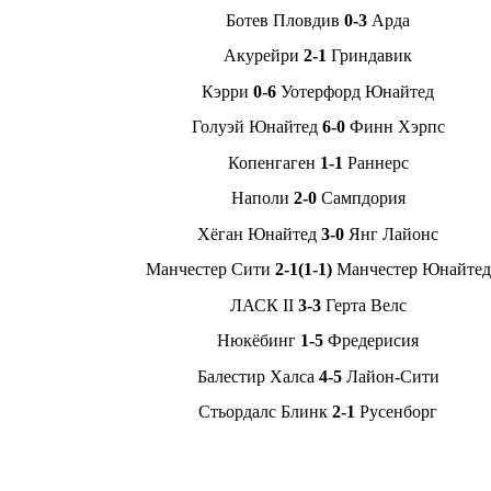
Ботев Пловдив
0-3
Арда
Акурейри
2-1
Гриндавик
Кэрри
0-6
Уотерфорд Юнайтед
Голуэй Юнайтед
6-0
Финн Хэрпс
Копенгаген
1-1
Раннерс
Наполи
2-0
Сампдория
Хёган Юнайтед
3-0
Янг Лайонс
Манчестер Сити
2-1(1-1)
Манчестер Юнайтед
ЛАСК II
3-3
Герта Велс
Нюкёбинг
1-5
Фредерисия
Балестир Халса
4-5
Лайон-Сити
Стьордалс Блинк
2-1
Русенборг