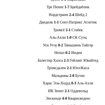
Тре Пенне
1-7
Брейдаблик
Нордстранн
2-4
Шейд 2
Дандолк
1-1
Сент-Патрикс Атлетик
Тромсё
2-1
Стабек
Аль-Ахли
1-0
СК Суэц
Уси Угоу
0-2
Тяньцзинь Тайгер
Непал
0-2
Индия
Балестир Халса
2-3
Гейланг Юнайтед
Тромсдален
2-1
Юлл/Киса
Мальдивы
2-0
Бутан
Харас Эль-Ходуд
0-3
Аль-Ахли
ИК Зенит
2-1
Оддевольд
Энскенде
4-0
Кварнсведенс