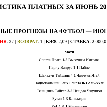
СТИКА ПЛАТНЫХ ЗА ИЮНЬ 20
НЫЕ
ПРОГНОЗЫ НА ФУТБОЛ — ИЮНЬ
ИЯ
: 27 |
ВОЗВРАТ
: 1 |
КЭФ
: 2,09 |
СТАВКА
: 2 000,0
Матч
Спарта Прага
1-2
Высочина Йиглава
Пярну Вапрус
1-1
Пайде
Шаньдун Тайшань
4-1
Чанчунь Ятай
Национальный Банк Египта
0-3
Аль-Ахли
Тяньцзинь Тайгер
3-2
Циндао Чжуннэн
Бутан
1-3
Бангладеш
КуПС
0-1
Мариехамн