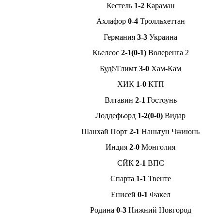
Кестель
1-2
Караман
Ахлафор
0-4
Тролльхеттан
Германия
3-3
Украина
Кьелсос
2-1(0-1)
Волеренга 2
Будё/Глимт
3-0
Хам-Кам
ХИК
1-0
КТП
Влтавин
2-1
Гостоунь
Лоддефьорд
1-2(0-0)
Видар
Шанхай Порт
2-1
Наньтун Чжиюнь
Индия
2-0
Монголия
СЙК
2-1
ВПС
Спарта
1-1
Твенте
Енисей
0-1
Факел
Родина
0-3
Нижний Новгород