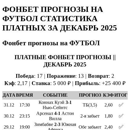
ФОНБЕТ ПРОГНОЗЫ НА
ФУТБОЛ СТАТИСТИКА
ПЛАТНЫХ ЗА ДЕКАБРЬ 2025
Фонбет прогнозы на ФУТБОЛ
ПЛАТНЫЕ ФОНБЕТ ПРОГНОЗЫ ||
ДЕКАБРЬ 2025
Победа
: 17 |
Поражение
: 13 |
Возврат
: 2
Кэф
: 2,17
|
Ставка
: 5 000 ₽ |
Прибыль
: +25 400 ₽
ДАТА
ВРЕМЯ
СОБЫТИЕ
ПРОГНОЗ
КЭФ
ИТОГ
Коннах Куэй
3-1
✅
31.12
17:30
ТБ(3,5)
2,60
Нью-Сейнтс
Арсенал
4-1
Астон
✅
30.12
23:15
2-я забьет
1,80
Вилла
Зимбабве
2-3
Южная
✅
29.12
19:00
Обе забьют
2,40
Африка