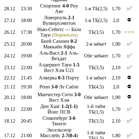
Спортинг
4-0
Риу
✅
28.12
23:30
1-я ТБ(2,5)
1,70
Аве
Ливерпуль
2-1
⛔
27.12
18:00
1-я ТБ(2,5)
2,0
Вулверхэмптон
Нью-Сейнтс — Бала
===
26.12
17:30
ТБ(3,5)
1,70
Таун
(Перенесен)
Бней Сахнин
0-2
✅
25.12
20:00
2-я забьет
1,90
Маккаби Яффа
Аль-Васл
2-1
Аль-
✅
24.12
19:00
Обе забьют
1,70
Вехдат
Алдершот Таун
1-5
✅
23.12
22:00
ТБ(3,5)
2,10
Вест Хэм U21
⛔
22.12
21:45
Алверка
0-3
Порту
1-я забьет
2,10
⛔
21.12
19:30
Ренн
3-0
Ле Сабле
ТБ(4,5)
2,0
Манчестер Сити
3-0
⛔
20.12
18:00
Обе забьют
1,90
Вест Хэм
Ден Хааг
1-2(1-1)
1-й тайм
✅
19.12
22:00
1,70
Йонг ПСВ
ТБ(1,5)
Спакенбург
3-6
✅
18.12
20:45
ТБ(3,5)
2,10
Твенте
Эксельсиор
1-й тайм
✅
17.12
21:00
Масслёйс
2-7(0-4
)
1,80
ТБ(1,5)