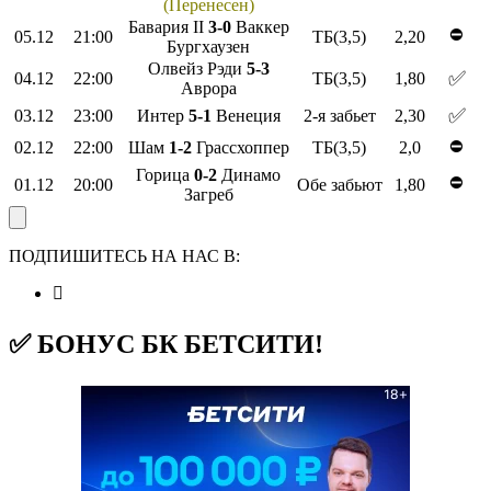
(Перенесен)
Бавария II
3-0
Ваккер
⛔
05.12
21:00
ТБ(3,5)
2,20
Бургхаузен
Олвейз Рэди
5-3
✅
04.12
22:00
ТБ(3,5)
1,80
Аврора
✅
03.12
23:00
Интер
5-1
Венеция
2-я забьет
2,30
⛔
02.12
22:00
Шам
1-2
Грассхоппер
ТБ(3,5)
2,0
Горица
0-2
Динамо
⛔
01.12
20:00
Обе забьют
1,80
Загреб
ПОДПИШИТЕСЬ НА НАС В:
✅ БОНУС БК БЕТСИТИ!