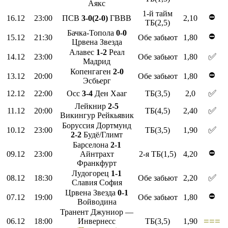
Аякс
1-й тайм
⛔
16.12
23:00
ПСВ
3-0(2-0)
ГВВВ
2,10
ТБ(2,5)
Бачка-Топола
0-0
⛔
15.12
21:30
Обе забьют
1,80
Црвена Звезда
Алавес
1-2
Реал
✅
14.12
23:00
Обе забьют
1,80
Мадрид
Копенгаген
2-0
⛔
13.12
20:00
Обе забьют
1,80
Эсбьерг
✅
12.12
22:00
Осс
3-4
Ден Хааг
ТБ(3,5)
2,0
Лейкнир
2-5
✅
11.12
20:00
ТБ(4,5)
2,40
Викингур Рейкьявик
Боруссия Дортмунд
✅
10.12
23:00
ТБ(3,5)
1,90
2-2
Будё/Глимт
Барселона
2-1
⛔
09.12
23:00
Айнтрахт
2-я ТБ(1,5)
4,20
Франкфурт
Лудогорец
1-1
✅
08.12
18:30
Обе забьют
2,20
Славия София
Црвена Звезда
0-1
⛔
07.12
19:00
Обе забьют
1,80
Войводина
Транент Джуниор —
===
06.12
18:00
Инвернесс
ТБ(3,5)
1,90