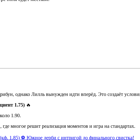
рибун, однако Лилль вынужден идти вперёд. Это создаёт условия
иент 1.75)
🔥
оло 1.90.
 где многое решит реализация моментов и игра на стандартах.
(кф. 1.85) ⚽ Южное дерби с интригой до финального свистка!