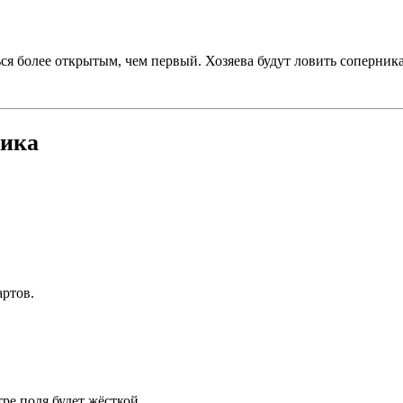
я более открытым, чем первый. Хозяева будут ловить соперника
тика
артов.
ре поля будет жёсткой.