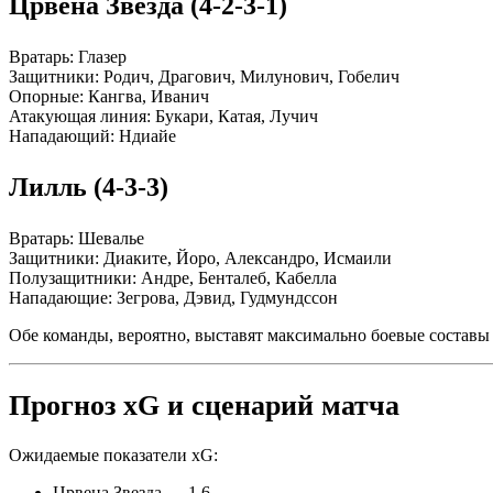
Црвена Звезда (4-2-3-1)
Вратарь: Глазер
Защитники: Родич, Драгович, Милунович, Гобелич
Опорные: Кангва, Иванич
Атакующая линия: Букари, Катая, Лучич
Нападающий: Ндиайе
Лилль (4-3-3)
Вратарь: Шевалье
Защитники: Диаките, Йоро, Александро, Исмаили
Полузащитники: Андре, Бенталеб, Кабелла
Нападающие: Зегрова, Дэвид, Гудмундссон
Обе команды, вероятно, выставят максимально боевые составы 
Прогноз xG и сценарий матча
Ожидаемые показатели xG:
Црвена Звезда — 1.6