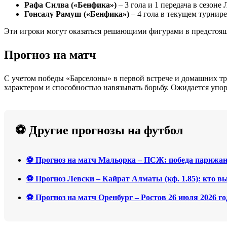
Рафа Силва («Бенфика»)
– 3 гола и 1 передача в сезоне 
Гонсалу Рамуш («Бенфика»)
– 4 гола в текущем турнире
Эти игроки могут оказаться решающими фигурами в предстоя
Прогноз на матч
С учетом победы «Барселоны» в первой встрече и домашних тр
характером и способностью навязывать борьбу. Ожидается упо
⚽ Другие прогнозы на футбол
⚽ Прогноз на матч Мальорка – ПСЖ: победа парижан 
⚽ Прогноз Левски – Кайрат Алматы (кф. 1.85): кто
⚽ Прогноз на матч Оренбург – Ростов 26 июля 2026 го