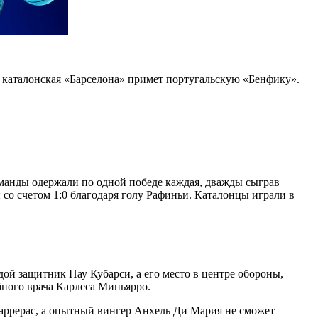
м каталонская «Барселона» примет португальскую «Бенфику».
команды одержали по одной победе каждая, дважды сыграв
 со счетом 1:0 благодаря голу Рафиньи. Каталонцы играли в
ой защитник Пау Кубарси, а его место в центре обороны,
бного врача Карлеса Миньярро.
аррерас, а опытный вингер Анхель Ди Мария не сможет