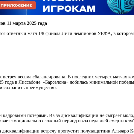
ов 11 марта 2025 года
ится ответный матч 1/8 финала Лиги чемпионов УЕФА, в которо
ых встреч весьма сбалансирована. В последних четырех матчах 
025 года в Лиссабоне, «Барселона» добилась минимальной победы
ли сохранить преимущество.
и кадровыми потерями. Из-за дисквалификации не сыграет молод
живает эмоционально сложный период из-за недавней смерти клу
за дисквалификации встречу пропустит полузащитник Альваро К