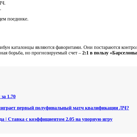
ЛЧ.
.
щем поединке.
ибун каталонцы являются фаворитами. Они постараются контрол
рная борьба, но прогнозируемый счет –
2:1 в пользу «Барселон
за 1.70
 выиграет первый полуфинальный матч квалификации ЛЧ?
да | Ставка с коэффициентом 2.05 на упорную игру