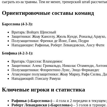
сыграть из-за травмы. Тем не менее, тренерский штаб рассчит
Ориентировочные составы команд
Барселона (4-3-3):
Вратарь: Войцех Щенсный
Защитники: Жоау Канселу, Жюль Кунде, Рональд Араухо,
Полузащитники: Френки де Йонг, Гави, Педри
Нападающие: Рафинья, Роберт Левандовски, Ансу Фати
Бенфика (4-2-3-1):
Вратарь: Одиссеас Влаходимос
Защитники: Алекс Гримальдо, Николас Отаменди, Антон
Полузащитники: Флорентино Луис, Энцо Фернандес
Атакующие полузащитники: Жоау Мариу, Рафа Силва, Да
Нападающий: Гонсалу Рамуш
Ключевые игроки и статистика
Рафинья («Барселона»)
– 4 гола и 2 передачи в текуще
Роберт Левандовски («Барселона»)
– 5 голов в турнире.